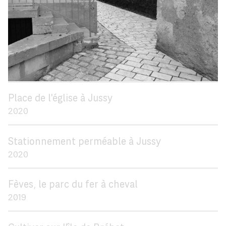
Place de l'église à Jussy
2020
Stationnement perméable à Jussy
2020
Fèves, le parc du fer à cheval
2019