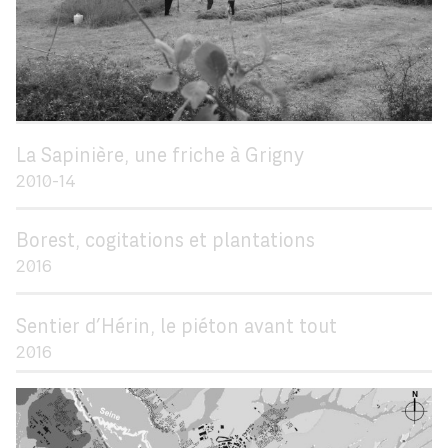
La Sapinière, une friche à Grigny
2010-14
Borest, cogitations et plantations
2016
Sentier d’Hérin, le piéton avant tout
2016