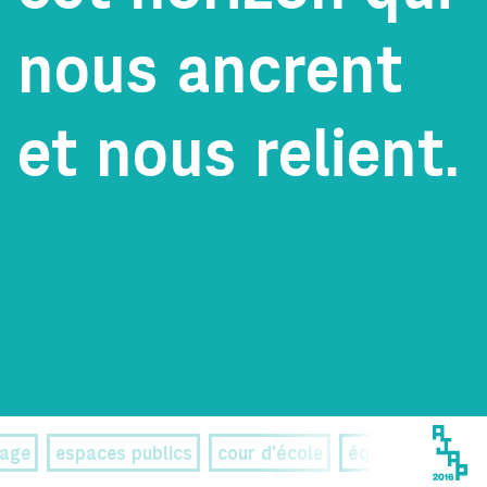
nous ancrent
et nous relient.
sage
espaces publics
cour d'école
équipements