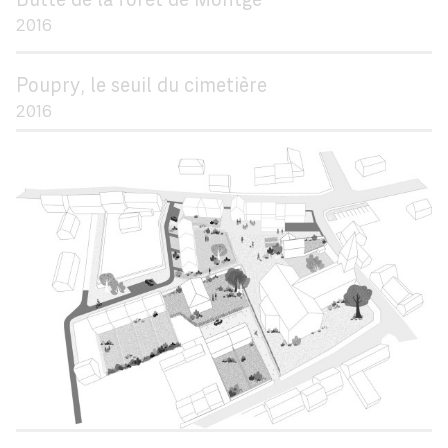
Butte de la forêt de Montgé
2016
Poupry, le seuil du cimetière
2016