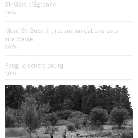
St-Mars d’Égrenne
2018
Mont St-Quentin, recommandations pour
site classé
2019
Foug, le centre bourg
2019