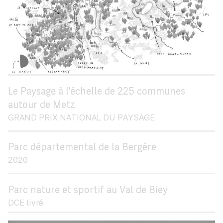
Le Paysage à l'échelle de 225 communes
autour de Metz
GRAND PRIX NATIONAL DU PAYSAGE
Parc départemental de la Bergère
2020
Parc nature et sportif au Val de Biey
DCE livré