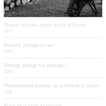
Poupry, nouveau jardin public à l'école
2017
Amance, partage ta rue !
2019
Rosteig, change ton paysage !
2018
Fleurissement durable, de la théorie à l'action
2018