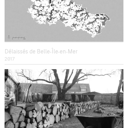
Délaissés de Belle‑Île‑en‑Mer
2017