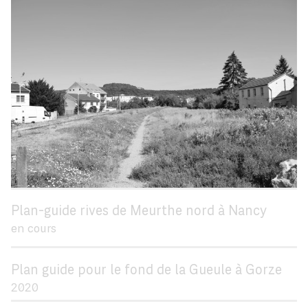
Plan-guide rives de Meurthe nord à Nancy
en cours
Plan guide pour le fond de la Gueule à Gorze
2020